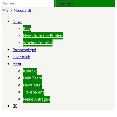
Suche
Suchen
nach:
ERIK MARQUARDT
News
Blog
Mitglied des Europäischen Parlaments
News from the Borders
Wochenrückblick
Pressespiegel
Über mich
Mehr
Kontakt
Mein Team
Newsletter
Transparenz
Meine Anfragen