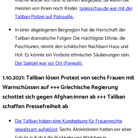
Wache wurde vor rund 18 Jahren aufgebaut, da waren die
meisten von ihnen noch Kinder.
tagesschau.de war mit der
Taliban-Polizei auf Patrouille.
In einer abgelegenen Bergregion hat die Herrschaft der
Taliban dramatische Folgen: Die mächtigste Ethnie, die
Paschtunen, nimmt den schiitischen Nachbarn Haus und
Hof. Es könnte ein Vorbote ethnischer Säuberungen sein.
Der Spiegel war vor Ort (Paywall).
1.10.2021: Taliban lösen Protest von sechs Frauen mit
Warnschüssen auf +++ Griechische Regierung
schottet sich gegen Afghan:innen ab +++ Taliban
schaffen Pressefreiheit ab
Die Taliban haben eine Kundgebung für Frauenrechte
gewaltsam aufgelöst
. Sechs Aktivistinnen hatten vor einer
Schule in Kabul die Rückkehr von Mädchen in