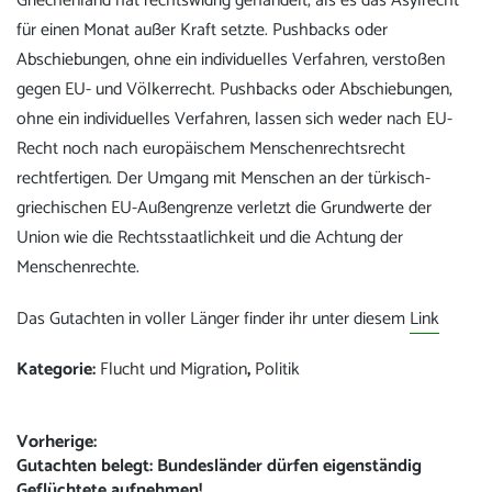
Griechenland hat rechtswidrig gehandelt, als es das Asylrecht
für einen Monat außer Kraft setzte. Pushbacks oder
Abschiebungen, ohne ein individuelles Verfahren, verstoßen
gegen EU- und Völkerrecht. Pushbacks oder Abschiebungen,
ohne ein individuelles Verfahren, lassen sich weder nach EU-
Recht noch nach europäischem Menschenrechtsrecht
rechtfertigen. Der Umgang mit Menschen an der türkisch-
griechischen EU-Außengrenze verletzt die Grundwerte der
Union wie die Rechtsstaatlichkeit und die Achtung der
Menschenrechte.
Das Gutachten in voller Länger finder ihr unter diesem
Link
Kategorie:
Flucht und Migration
,
Politik
Beitrags-
Vorherige:
Vorheriger
Gutachten belegt: Bundesländer dürfen eigenständig
Navigation
Beitrag:
Geflüchtete aufnehmen!