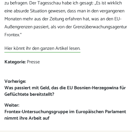
zu befragen. Der Tagesschau habe ich gesagt: „Es ist wirklich
eine absurde Situation gewesen, dass man in den vergangenen
Monaten mehr aus der Zeitung erfahren hat, was an den EU-
Außengrenzen passiert, als von der Grenzüberwachungsagentur
Frontex.“
Hier könnt ihr den ganzen Artikel lesen.
Kategorie:
Presse
Beitrags-
Vorherige:
Vorheriger
Was passiert mit Geld, das die EU Bosnien-Herzegowina für
Navigation
Beitrag:
Geflüchtete bereitstellt?
Weiter:
Nächster
Frontex-Untersuchungsgruppe im Europäischen Parlament
Beitrag:
nimmt ihre Arbeit auf