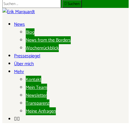
Suche
Suchen
nach:
ERIK MARQUARDT
News
Blog
Mitglied des Europäischen Parlaments
News from the Borders
Wochenrückblick
Pressespiegel
Über mich
Mehr
Kontakt
Mein Team
Newsletter
Transparenz
Meine Anfragen