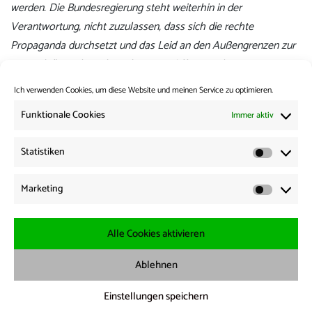
werden. Die Bundesregierung steht weiterhin in der
Verantwortung, nicht zuzulassen, dass sich die rechte
Propaganda durchsetzt und das Leid an den Außengrenzen zur
Normalität wird. Wir brauchen eine Offensive der
Rechtsstaatlichkeit an den Außengrenzen.”
Ich verwenden Cookies, um diese Website und meinen Service zu optimieren.
Kategorie:
Vermischtes
Funktionale Cookies
Immer aktiv
Statistiken
Beitrags-
Vorherige:
Statisti
Vorheriger
EU-Staaten kaschieren Entrechtung von Schutzsuchenden
Navigation
Marketing
Beitrag:
mit Mini-Aufnahmeprogramm
Marketi
Weiter:
Nächster
Interview mit RND: „Die EU-Regierungen sind zynisch“
Alle Cookies aktivieren
Beitrag:
Ablehnen
Impressum
·
Datenschutz
·
Cookie Richtline
Einstellungen speichern