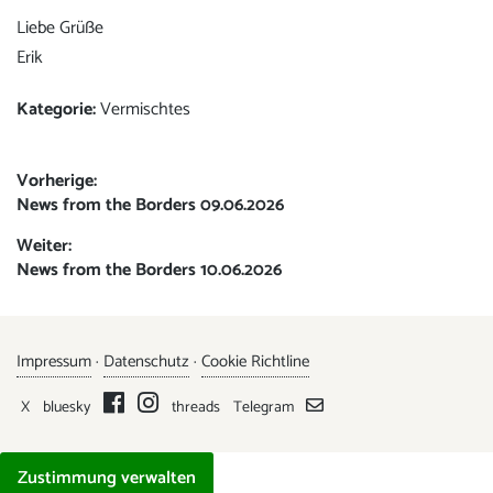
Liebe Grüße
Erik
Kategorie:
Vermischtes
Beitrags-
Vorherige:
Vorheriger
News from the Borders 09.06.2026
Navigation
Beitrag:
Weiter:
Nächster
News from the Borders 10.06.2026
Beitrag:
Impressum
·
Datenschutz
·
Cookie Richtline
X
bluesky
threads
Telegram
Zustimmung verwalten