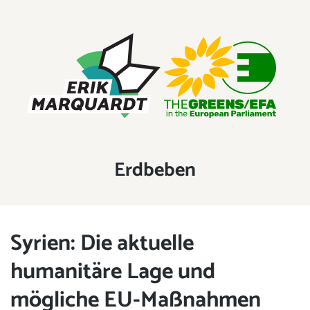
ERIK MARQUARDT
Mitglied des Europäischen Parlaments
Schlagwort:
Erdbeben
Syrien: Die aktuelle
humanitäre Lage und
mögliche EU-Maßnahmen