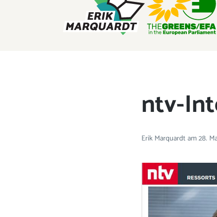
ERIK MARQUARDT
Mitglied des Europäischen Parlaments
ntv-Int
Erik Marquardt
am
28. M