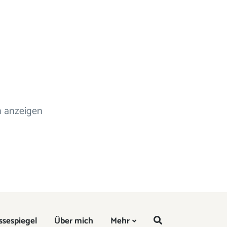
n anzeigen
ssespiegel
Über mich
Mehr