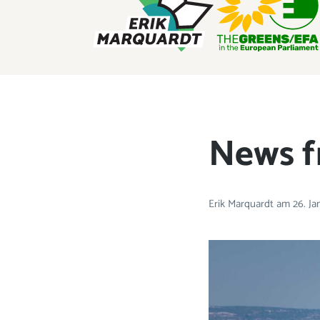
ERIK MARQUARDT
Mitglied des Europäischen Parlaments
News f
Erik Marquardt
am
26. J