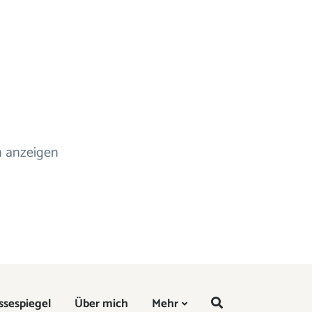
n anzeigen
ssespiegel
Über mich
Mehr