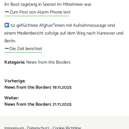
ihr Boot tagelang in Seenot im Mittelmeer war.
Zum Post von Alarm Phone (en
)
52 geflüchtete Afghan*innen mit Aufnahmezusage sind
einem Medienbericht zufolge auf dem Weg nach Hannover und
Berlin.
Die Zeit berichtet
Kategorie:
News from the Borders
Beitrags-
Vorherige:
Vorheriger
News from the Borders 19.11.2025
Navigation
Beitrag:
Weiter:
Nächster
News from the Borders 21.11.2025
Beitrag:
Impressum
·
Datenschutz
·
Cookie Richtline