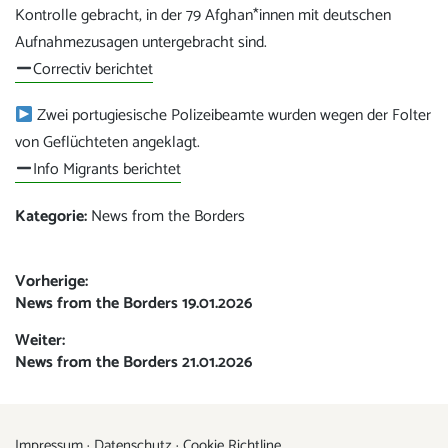
Kontrolle gebracht, in der 79 Afghan*innen mit deutschen
Aufnahmezusagen untergebracht sind.
Correctiv berichtet
Zwei portugiesische Polizeibeamte wurden wegen der Folter
von Geflüchteten angeklagt.
Info Migrants berichtet
Kategorie:
News from the Borders
Beitrags-
Vorherige:
Vorheriger
News from the Borders 19.01.2026
Navigation
Beitrag:
Weiter:
Nächster
News from the Borders 21.01.2026
Beitrag:
Impressum
·
Datenschutz
·
Cookie Richtline