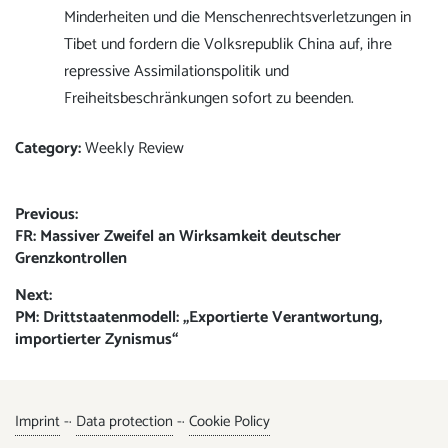
Minderheiten und die Menschenrechtsverletzungen in
Tibet und fordern die Volksrepublik China auf, ihre
repressive Assimilationspolitik und
Freiheitsbeschränkungen sofort zu beenden.
Category:
Weekly Review
Post
Previous:
Previous
FR: Massiver Zweifel an Wirksamkeit deutscher
navigation
post:
Grenzkontrollen
Next:
Next
PM: Drittstaatenmodell: „Exportierte Verantwortung,
post:
importierter Zynismus“
Imprint
-·
Data protection
-·
Cookie Policy