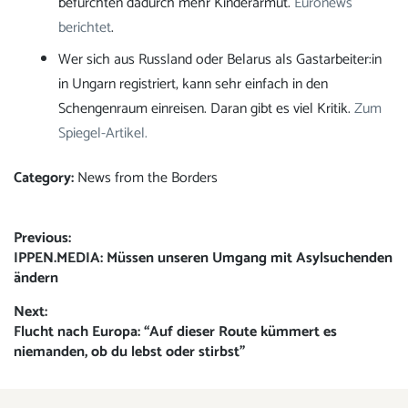
befürchten dadurch mehr Kinderarmut.
Euronews
berichtet
.
Wer sich aus Russland oder Belarus als Gastarbeiter:in
in Ungarn registriert, kann sehr einfach in den
Schengenraum einreisen. Daran gibt es viel Kritik.
Zum
Spiegel-Artikel.
Category:
News from the Borders
Post
Previous:
Previous
IPPEN.MEDIA: Müssen unseren Umgang mit Asylsuchenden
navigation
post:
ändern
Next:
Next
Flucht nach Europa: “Auf dieser Route kümmert es
post:
niemanden, ob du lebst oder stirbst”