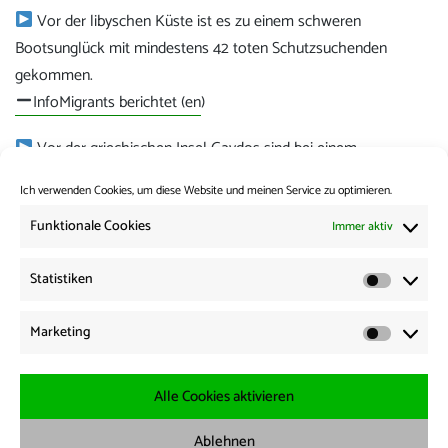
Vor der libyschen Küste ist es zu einem schweren
Bootsunglück mit mindestens 42 toten Schutzsuchenden
gekommen.
InfoMigrants berichtet (en
)
Vor der griechischen Insel Gavdos sind bei einem
Bootsunglück mindestens 13 Schutzsuchende gestorben.
Ich verwenden Cookies, um diese Website und meinen Service zu optimieren.
Zum Post von Aegean Boat Report (en
)
Funktionale Cookies
Immer aktiv
Kategorie:
News from the Borders
Statistiken
Statisti
Beitrags-
Vorherige:
Marketing
Vorheriger
News from the Borders 12.11.2025
Navigation
Marketi
Beitrag:
Weiter:
Nächster
News from the Borders 14.11.2025
Alle Cookies aktivieren
Beitrag:
Ablehnen