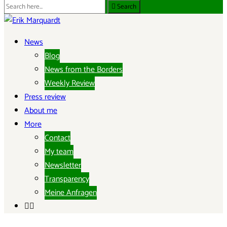
Search
Search
for:
ERIK MARQUARDT
News
Blog
Member of the European Parliament
News from the Borders
Weekly Review
Press review
About me
More
Contact
My team
Newsletter
Transparency
Meine Anfragen