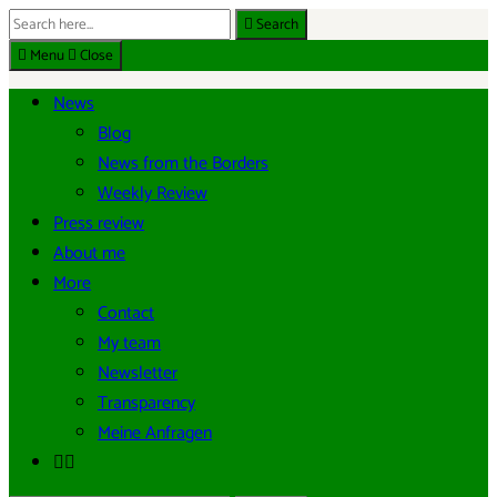
Search
Search
EN
for:
Menu
Close
News
Blog
News from the Borders
Weekly Review
Press review
About me
More
Contact
My team
Newsletter
Transparency
Meine Anfragen