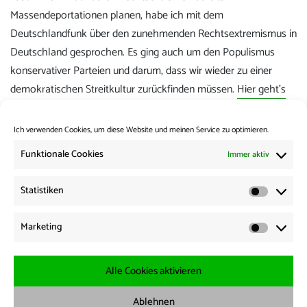
Massendeportationen planen, habe ich mit dem
Deutschlandfunk über den zunehmenden Rechtsextremismus in
Deutschland gesprochen. Es ging auch um den Populismus
konservativer Parteien und darum, dass wir wieder zu einer
demokratischen Streitkultur zurückfinden müssen.
Hier geht’s
zum Interview.
Ich verwenden Cookies, um diese Website und meinen Service zu optimieren.
Kategorie:
Presse
,
Pressespiegel
Funktionale Cookies
Immer aktiv
Beitrags-
Vorherige:
Statistiken
Vorheriger
Deutschlandfunk-Interview zur Asylreform: Mehr
Statisti
Navigation
Beitrag:
Bürokratie, weniger Menschenrechte
Marketing
Marketi
Weiter:
Nächster
Europa Brunch zu Rechtsextremismus mit Erik Marquardt
Beitrag:
und Natascha Strobl am 27. Januar 2024
Alle Cookies aktivieren
Ablehnen