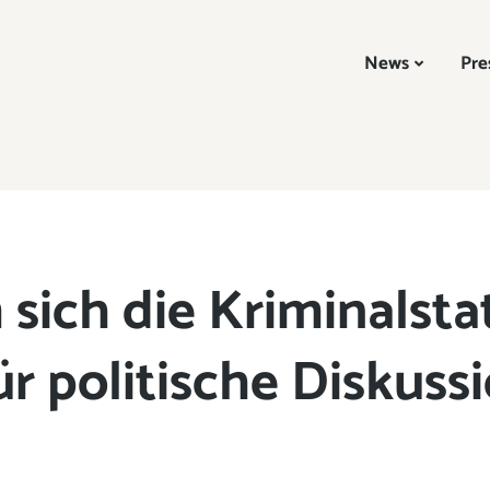
News
Pre
ich die Kriminalstat
ür politische Diskuss