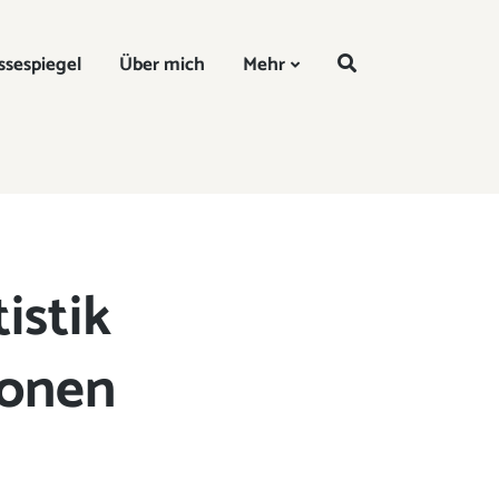
DE
ssespiegel
Über mich
Mehr
istik
ionen