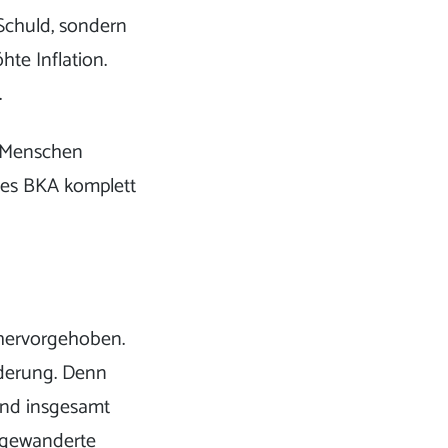
 Schuld, sondern
e Inflation.
.
le Menschen
des BKA komplett
 hervorgehoben.
nderung. Denn
and insgesamt
zugewanderte