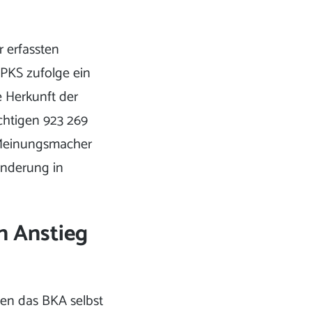
r erfassten
r PKS zufolge ein
e Herkunft der
chtigen 923 269
e Meinungsmacher
anderung in
n Anstieg
den das BKA selbst