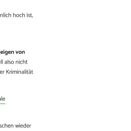
lich hoch ist,
n
zeigen von
ell also nicht
r Kriminalität
ale
schen wieder