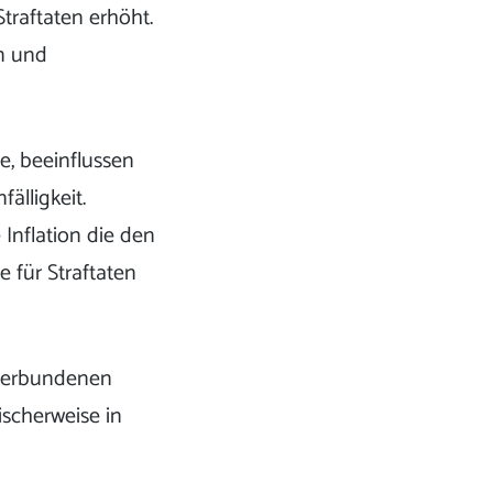
traftaten erhöht.
n und
e, beeinflussen
älligkeit.
Inflation die den
 für Straftaten
 verbundenen
ischerweise in