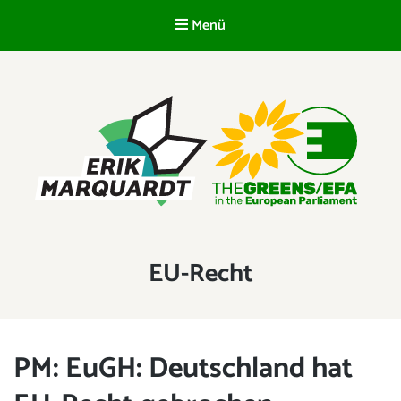
Menü
DE
ERIK MARQUARDT
Mitglied des Europäischen Parlaments
Schlagwort:
EU-Recht
PM: EuGH: Deutschland hat