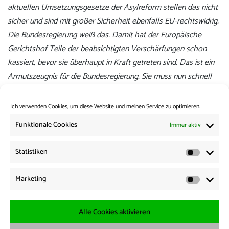
aktuellen Umsetzungsgesetze der Asylreform stellen das nicht
sicher und sind mit großer Sicherheit ebenfalls EU-rechtswidrig.
Die Bundesregierung weiß das. Damit hat der Europäische
Gerichtshof Teile der beabsichtigten Verschärfungen schon
kassiert, bevor sie überhaupt in Kraft getreten sind. Das ist ein
Armutszeugnis für die Bundesregierung. Sie muss nun schnell
die rechtswidrigen Gesetze überarbeiten. Außerdem sollte sie
Behörden und Länder unverzüglich informieren, dass in
Ich verwenden Cookies, um diese Website und meinen Service zu optimieren.
laufenden Dublin-Verfahren das Existenzminimum
Funktionale Cookies
Immer aktiv
sicherzustellen ist. Betroffenen, denen rechtswidrig Leistungen
gekürzt wurden, steht zudem eine Nachzahlung zu.
Statistiken
Statisti
Es geht hier nicht um Privilegien, sondern um die Achtung
Marketing
Marketi
grundlegender Rechte, die Politik und Verwaltung jedem
Menschen in der Europäischen Union zugestehen muss.“
Alle Cookies aktivieren