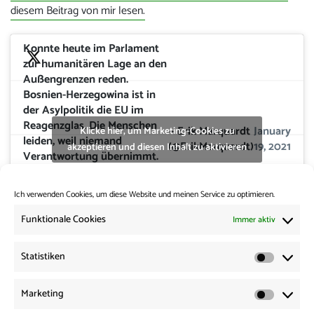
diesem Beitrag von mir lesen.
Konnte heute im Parlament
zur humanitären Lage an den
Außengrenzen reden.
Bosnien-Herzegowina ist in
der Asylpolitik die EU im
Reagenzglas. Die Menschen
— Erik Marquardt
January
Klicke hier, um Marketing-Cookies zu
leiden, weil niemand
(@ErikMarquardt)
19, 2021
akzeptieren und diesen Inhalt zu aktivieren
Verantwortung übernimmt.
NGOs und Presse werden
drangsaliert und das obwohl
Ich verwenden Cookies, um diese Website und meinen Service zu optimieren.
man Platz hat.
#moria
#lipa
pic.twitter.com/QYwSeepZmf
Funktionale Cookies
Immer aktiv
Statistiken
Statisti
Beitrags-
Vorherige:
Marketing
Vorheriger
Dickes Brett #12: Frontex – mit Arne Semsrott
Navigation
Marketi
Beitrag: