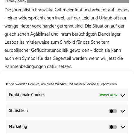
Die Journalistin Franziska Grillmeier lebt und arbeitet auf Lesbos
– einer widersprüchlichen Insel, auf der Leid und Urlaub oft nur
wenige Meter voneinander getrennt sind. Die Situation auf der
griechischen Ägäisinsel und ihrem berüchtigten Elendslager
Lesbos ist mittlerweise zum Sinnbild für das Scheitern
europäischer Geflüchtetenpolitik geworden – doch sie kann
auch ein Symbol für das Gegenteil werden, wenn wir jetzt die
Rahmenbedingungen dafür setzen.
Die aktuelle Folge des Podcasts findet ihr wie immer hier auf
Ich verwenden Cookies, um diese Website und meinen Service zu optimieren.
Soundcloud
.
Funktionale Cookies
Immer aktiv
Beitrags-
Vorherige:
Statistiken
Vorheriger
Dickes Brett #9: Die EU und ihre Finanzen mit Rasmus
Statisti
Navigation
Beitrag:
Andresen
Marketing
Marketi
Weiter: