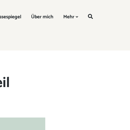
DE
ssespiegel
Über mich
Mehr
il