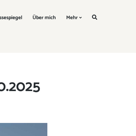
DE
ssespiegel
Über mich
Mehr
0.2025