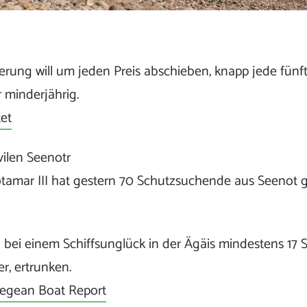
rung will um jeden Preis abschieben, knapp jede fünft
 minderjährig.
et
vilen Seenotr
otamar III hat gestern 70 Schutzsuchende aus Seenot g
 bei einem Schiffsunglück in der Ägäis mindestens 17
r, ertrunken.
egean Boat Report