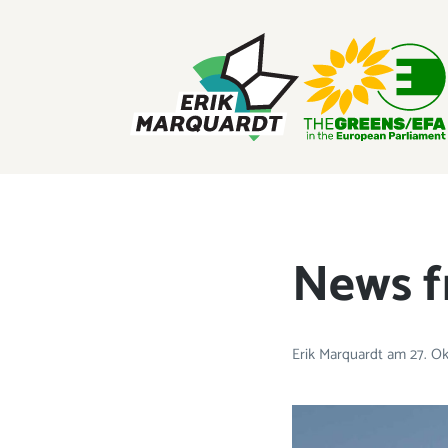
ERIK MARQUARDT
Mitglied des Europäischen Parlaments
News f
Erik Marquardt
am
27. O