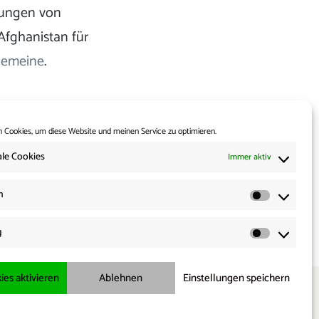
bungen von
Afghanistan für
lgemeine
.
 Cookies, um diese Website und meinen Service zu optimieren.
le Cookies
Immer aktiv
Weiter:
n
orders 25.06.2024
Statisti
g
Marketi
ies aktivieren
Ablehnen
Einstellungen speichern
X
bluesky
threads
Telegram
Cookie-Richtlinie
Datenschutzerklärung
Impressum