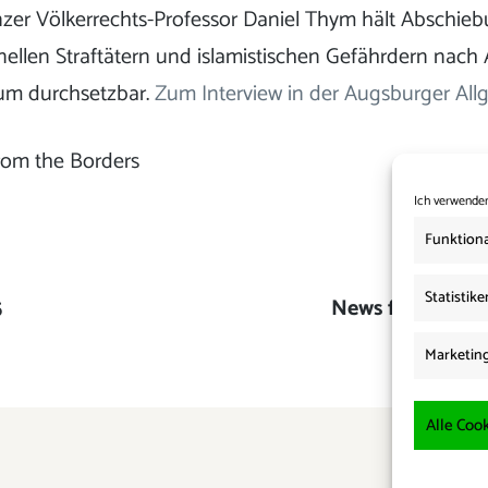
zer Völkerrechts-Professor Daniel Thym hält Abschie
nellen Straftätern und islamistischen Gefährdern nach 
aum durchsetzbar.
Zum Interview in der Augsburger Al
rom the Borders
Ich verwenden
Funktiona
Statistike
5
Nächster
News from the B
Beitrag:
Marketin
Alle Cook