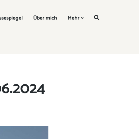
DE
ssespiegel
Über mich
Mehr
06.2024