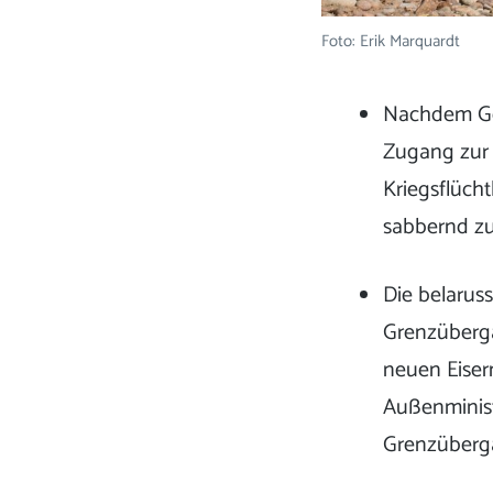
Foto: Erik Marquardt
Nachdem Gef
Zugang zur 
Kriegsflücht
sabbernd zu
Die belarus
Grenzübergä
neuen Eiser
Außenminist
Grenzüberg