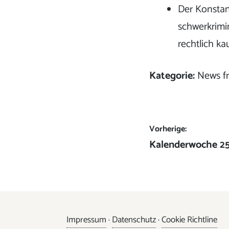
Der Konstan
schwerkrimi
rechtlich k
Kategorie:
News f
Beitrags-
Vorherige:
Vorheriger
Kalenderwoche 2
Navigation
Beitrag:
Impressum
·
Datenschutz
·
Cookie Richtline