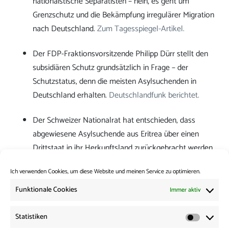
nationaistische Separatisten – nein, es geht um
Grenzschutz und die Bekämpfung irregulärer Migration
nach Deutschland.
Zum Tagesspiegel-Artikel.
Der FDP-Fraktionsvorsitzende Philipp Dürr stellt den
subsidiären Schutz grundsätzlich in Frage – der
Schutzstatus, denn die meisten Asylsuchenden in
Deutschland erhalten.
Deutschlandfunk berichtet.
Der Schweizer Nationalrat hat entschieden, dass
abgewiesene Asylsuchende aus Eritrea über einen
Drittstaat in ihr Herkunftsland zurückgebracht werden.
Dabei handelt es sich um eine der schlimmsten
Ich verwenden Cookies, um diese Website und meinen Service zu optimieren.
Diktaturen der Welt.
Kommentar in der woz.
Funktionale Cookies
Immer aktiv
Kategorie:
News from the Borders
Statistiken
Statisti