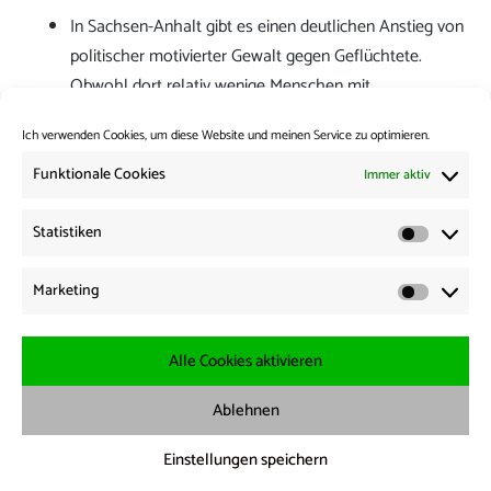
In Sachsen-Anhalt gibt es einen deutlichen Anstieg von
politischer motivierter Gewalt gegen Geflüchtete.
Obwohl dort relativ wenige Menschen mit
Migrationshintergrund leben, werden sie besonders
Ich verwenden Cookies, um diese Website und meinen Service zu optimieren.
häufig Opfer rassistischer Gewalt.
Der MDR berichtet.
Funktionale Cookies
Immer aktiv
Kategorie:
News from the Borders
Statistiken
Statisti
Beitrags-
Vorherige:
Marketing
Vorheriger
News from the Borders 20.03.2024
Navigation
Marketi
Beitrag:
Weiter:
Nächster
News from the Borders 25.03.2024
Alle Cookies aktivieren
Beitrag:
Ablehnen
Impressum
·
Datenschutz
·
Cookie Richtline
Einstellungen speichern