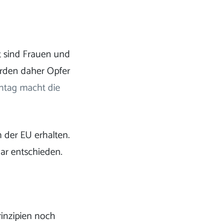
t sind Frauen und
erden daher Opfer
ntag macht die
 der EU erhalten.
ar entschieden.
inzipien noch