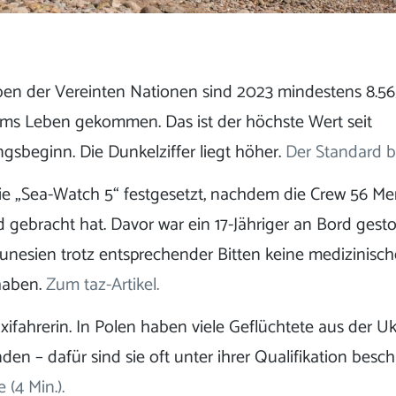
n der Vereinten Nationen sind 2023 mindestens 8.5
ums Leben gekommen. Das ist der höchste Wert seit
gsbeginn. Die Dunkelziffer liegt höher.
Der Standard be
 die „Sea-Watch 5“ festgesetzt, nachdem die Crew 56 M
gebracht hat. Davor war ein 17-Jähriger an Bord gestorb
unesien trotz entsprechender Bitten keine medizinisc
 haben.
Zum taz-Artikel.
axifahrerin. In Polen haben viele Geflüchtete aus der U
den – dafür sind sie oft unter ihrer Qualifikation besch
 (4 Min.).