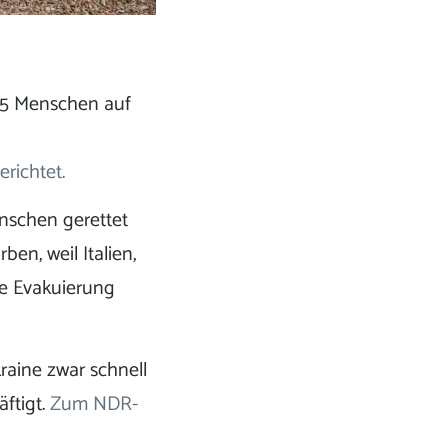
65 Menschen auf
richtet.
enschen gerettet
en, weil Italien,
he Evakuierung
kraine zwar schnell
äftigt.
Zum NDR-