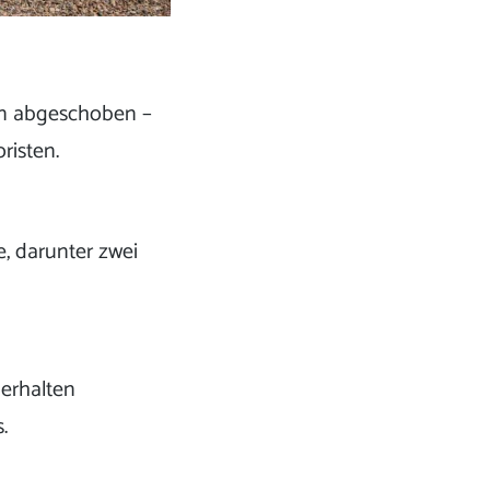
n abgeschoben –
risten.
, darunter zwei
erhalten
.