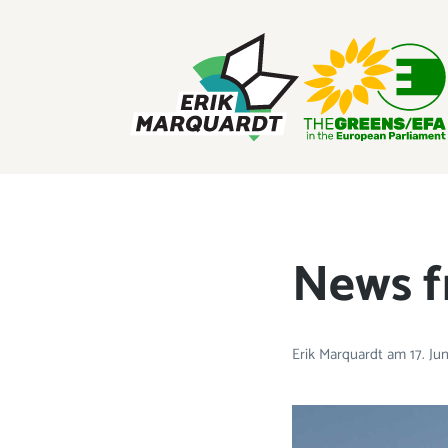
ERIK MARQUARDT
Mitglied des Europäischen Parlaments
News f
Erik Marquardt
am
17. Ju