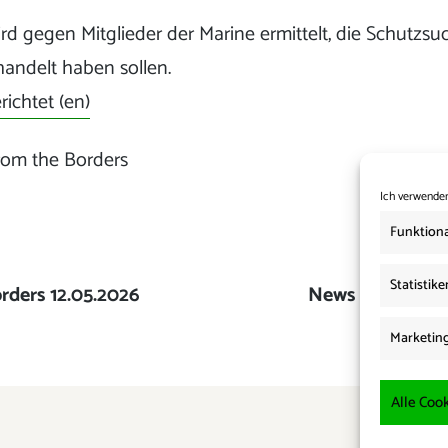
rd gegen Mitglieder der Marine ermittelt, die Schutzsu
handelt haben sollen.
richtet (en)
rom the Borders
Ich verwenden
Funktiona
Statistike
rders 12.05.2026
Nächster
News from the B
Beitrag:
Marketin
Alle Cook