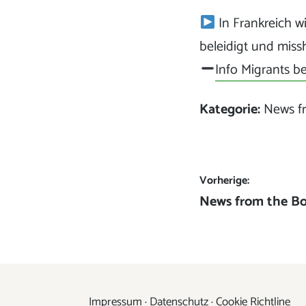
In Frankreich wi
beleidigt und miss
Info Migrants be
Kategorie:
News f
Beitrags-
Vorherige:
Vorheriger
News from the Bo
Navigation
Beitrag:
Impressum
·
Datenschutz
·
Cookie Richtline