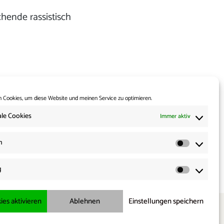
chende rassistisch
 Cookies, um diese Website und meinen Service zu optimieren.
le Cookies
Immer aktiv
Weiter:
n
orders 18.05.2026
Statisti
g
Marketi
ies aktivieren
Ablehnen
Einstellungen speichern