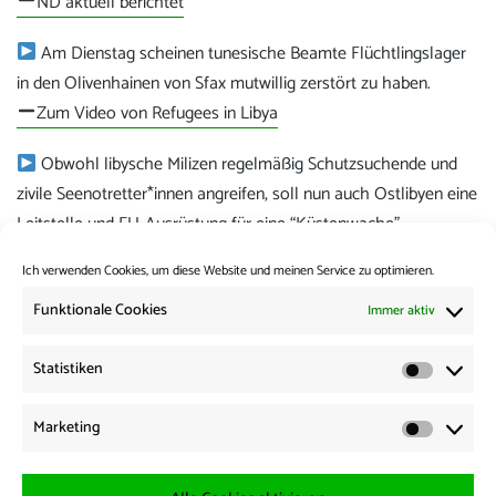
ND aktuell berichtet
Am Dienstag scheinen tunesische Beamte Flüchtlingslager
in den Olivenhainen von Sfax mutwillig zerstört zu haben.
Zum Video von Refugees in Libya
Obwohl libysche Milizen regelmäßig Schutzsuchende und
zivile Seenotretter*innen angreifen, soll nun auch Ostlibyen eine
Leitstelle und EU-Ausrüstung für eine “Küstenwache”
bekommen.
Ich verwenden Cookies, um diese Website und meinen Service zu optimieren.
Zum Artikel
Funktionale Cookies
Immer aktiv
Kategorie:
News from the Borders
Statistiken
Statisti
Beitrags-
Vorherige:
Marketing
Vorheriger
News from the Borders 07.01.2026
Navigation
Marketi
Beitrag:
Weiter: