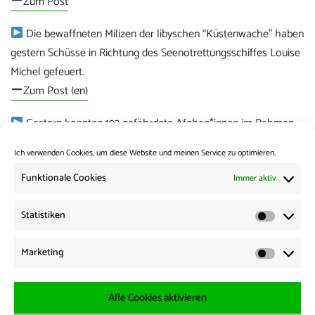
Zum Post
Die bewaffneten Milizen der libyschen “Küstenwache” haben
gestern Schüsse in Richtung des Seenotrettungsschiffes Louise
Michel gefeuert.
Zum Post (en)
Gestern konnten 193 gefährdete Afghan*innen im Rahmen
des Bundesaufnahmeprogramms nach Deutschland einreisen.
Ich verwenden Cookies, um diese Website und meinen Service zu optimieren.
Die Zeit berichtet
Funktionale Cookies
Immer aktiv
Kategorie:
News from the Borders
Statistiken
Statisti
Beitrags-
Vorherige:
Marketing
Vorheriger
News from the Borders 02.12.2025
Navigation
Marketi
Beitrag:
Weiter:
Nächster
News from the Borders 04.12.2025
Alle Cookies aktivieren
Beitrag: