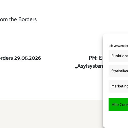
rom the Borders
Ich verwenden
Funktiona
rders 29.05.2026
Nächster
PM: EU-Rückfüh
„Asylsystem wird im
Beitrag:
Statistike
Apparat
Marketin
Alle Cook