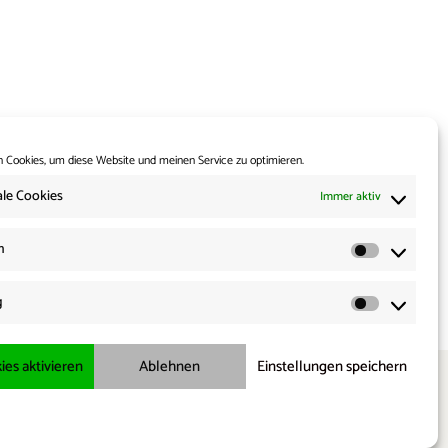
 Cookies, um diese Website und meinen Service zu optimieren.
Weiter:
le Cookies
Immer aktiv
rungsverordnung:
mer mehr zu einem
n
 der Entrechtung”
Statisti
g
Marketi
ies aktivieren
Ablehnen
Einstellungen speichern
X
bluesky
threads
Telegram
Cookie-Richtlinie
Datenschutzerklärung
Impressum