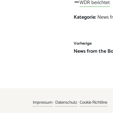
WDR berichtet
Kategorie:
News f
Beitrags-
Vorherige:
Vorheriger
News from the Bo
Navigation
Beitrag:
Impressum
·
Datenschutz
·
Cookie Richtline