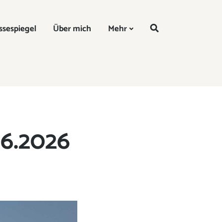
DE
ssespiegel
Über mich
Mehr
06.2026