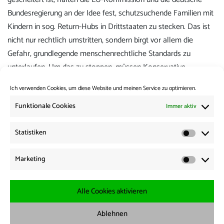
Bundesregierung an der Idee fest, schutzsuchende Familien mit
Kindern in sog. Return-Hubs in Drittstaaten zu stecken. Das ist
nicht nur rechtlich umstritten, sondern birgt vor allem die
Gefahr, grundlegende menschenrechtliche Standards zu
unterlaufen. Um das zu stoppen, müssen Konservative
aufhören, sich von Rechtsextremen vor sich hertreiben lassen
Ich verwenden Cookies, um diese Website und meinen Service zu optimieren.
und zurück zu einer rechtsstaatlichen Asylpolitik finden.
Funktionale Cookies
Immer aktiv
Kategorie:
Wochenrückblick
Statistiken
Statisti
Beitrags-
Vorherige:
Marketing
Vorheriger
PM: Vorläufige Anwendung von Mercosur wichtiges Zeichen
Navigation
Marketi
Beitrag:
Weiter:
Nächster
News from the Borders 27.02.2026
Alle Cookies aktivieren
Beitrag:
Ablehnen