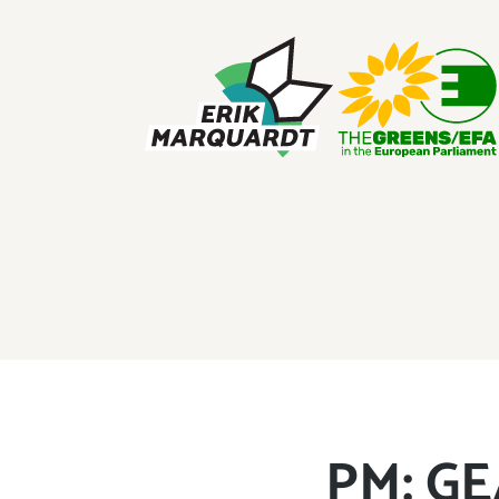
ERIK MARQUARDT
Member of the European Parliament
PM: GE