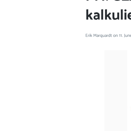
kalkul
Erik Marquardt
on
11. Ju