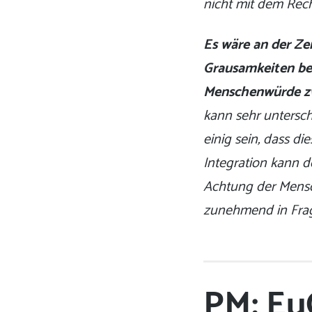
nicht mit dem Rech
Es wäre an der Zei
Grausamkeiten bee
Menschenwürde zw
kann sehr untersch
einig sein, dass 
Integration kann de
Achtung der Mensc
zunehmend in Frage
PM: Eu