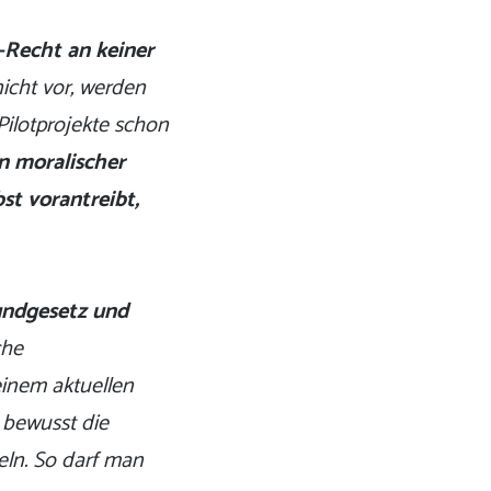
-Recht an keiner
cht vor, werden
Pilotprojekte schon
in moralischer
st vorantreibt,
rundgesetz und
che
 einem aktuellen
r bewusst die
geln. So darf man