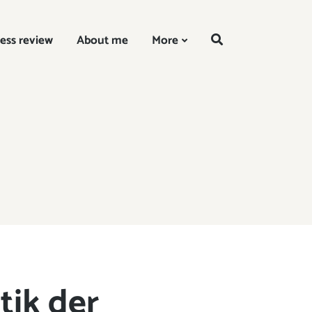
EN
ess review
About me
More
tik der