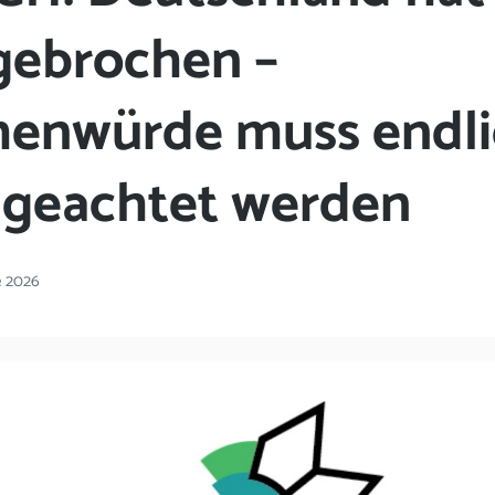
gebrochen –
enwürde muss endli
 geachtet werden
e 2026