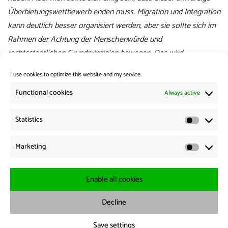
Überbietungswettbewerb enden muss. Migration und Integration
kann deutlich besser organisiert werden, aber sie sollte sich im
Rahmen der Achtung der Menschenwürde und
rechtsstaatlichen Grundprinzipien bewegen. Das wird
zunehmend in Frage gestellt.”
I use cookies to optimize this website and my service.
Category:
Press review
Functional cookies
Always active
Tag:
Asylum law
,
GEAS
,
Human Rights
Statistics
Statistic
Post
Previous:
Marketing
Previous
News from the Borders 10.06.2026
navigation
Marketi
post:
Next:
Next
News from the Borders 11.06.2026
Enable all cookies
post:
Decline
Imprint
-·
Data protection
-·
Cookie Policy
Save settings