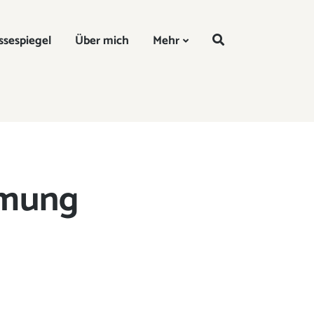
DE
ssespiegel
Über mich
Mehr
mmung