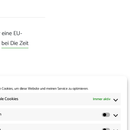
 eine EU-
h
bei Die Zeit
 Cookies, um diese Website und meinen Service zu optimieren.
le Cookies
Immer aktiv
Weiter:
ur-Abstimmung im
n
hhinein ein Fehler
Statisti
g