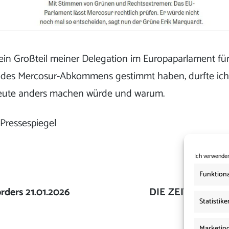
in Großteil meiner Delegation im Europaparlament für
g des Mercosur-Abkommens gestimmt haben, durfte ic
heute anders machen würde und warum.
,
Pressespiegel
Ich verwenden
Funktiona
ders 21.01.2026
Nächster
DIE ZEIT: Mercos
Statistike
Beitrag:
Nac
Marketin