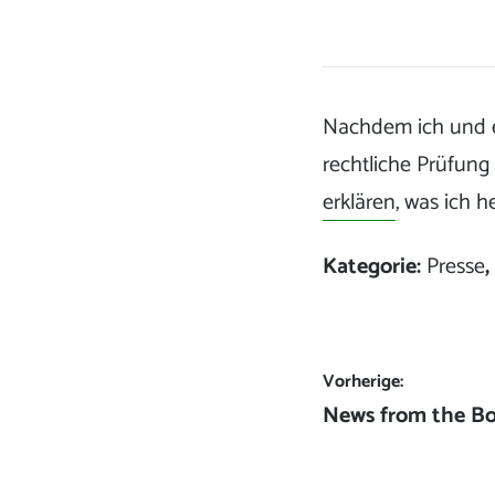
Nachdem ich und e
rechtliche Prüfun
erklären
, was ich 
Kategorie:
Presse
Beitrags-
Vorherige:
Vorheriger
News from the Bor
Navigation
Beitrag: