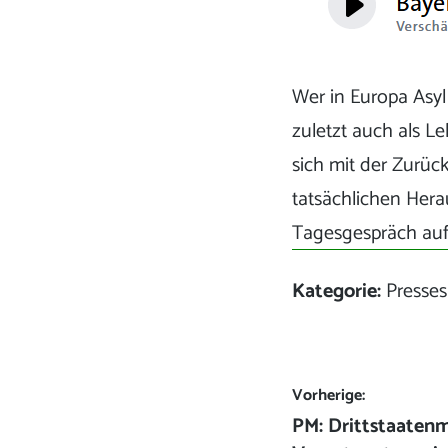
Wer in Europa Asyl 
zuletzt auch als L
sich mit der Zurüc
tatsächlichen Herau
Tagesgespräch auf
Kategorie:
Presses
Beitrags-
Vorherige:
Vorheriger
PM: Drittstaatenm
Navigation