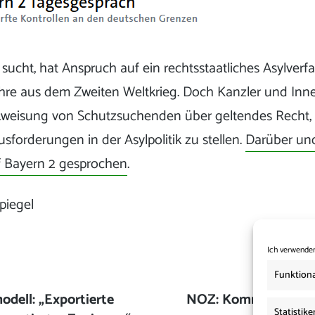
sucht, hat Anspruch auf ein rechtsstaatliches Asylverf
ehre aus dem Zweiten Weltkrieg. Doch Kanzler und Inne
kweisung von Schutzsuchenden über geltendes Recht, s
sforderungen in der Asylpolitik zu stellen.
Darüber un
 Bayern 2 gesprochen
.
piegel
Ich verwenden
Funktiona
odell: „Exportierte
Nächster
NOZ: Kommission bau
Statistike