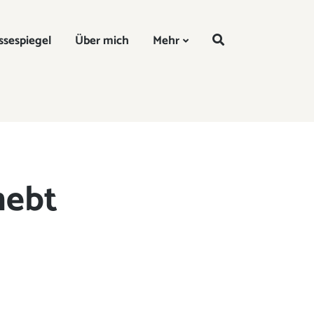
DE
ssespiegel
Über mich
Mehr
hebt