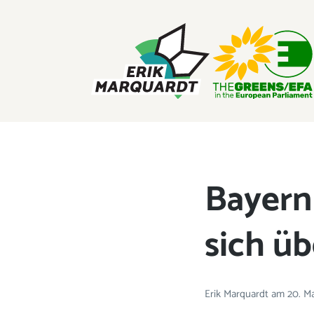
ERIK MARQUARDT
Mitglied des Europäischen Parlaments
Bayern 
sich ü
Erik Marquardt
am
20. M