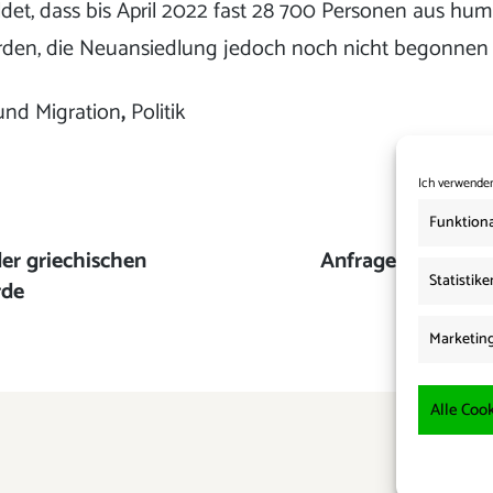
et, dass bis April 2022 fast 28 700 Personen aus hu
en, die Neuansiedlung jedoch noch nicht begonnen 
und Migration
,
Politik
Ich verwenden
Funktiona
der griechischen
Nächster
Anfrage: Wasserst
Statistike
rde
Beitrag:
afrikanis
Marketin
Alle Cook