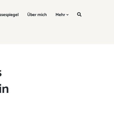
DE
ssespiegel
Über mich
Mehr
s
in