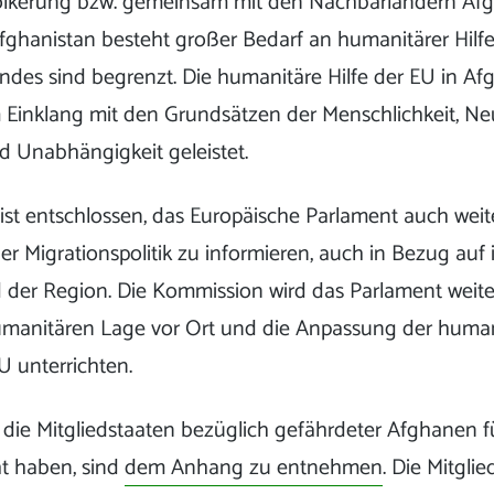
lkerung bzw. gemeinsam mit den Nachbarländern Afgh
Afghanistan besteht großer Bedarf an humanitärer Hilf
des sind begrenzt. Die humanitäre Hilfe der EU in Afg
m Einklang mit den Grundsätzen der Menschlichkeit, Neut
nd Unabhängigkeit geleistet.
ist entschlossen, das Europäische Parlament auch wei
der Migrationspolitik zu informieren, auch in Bezug a
 der Region. Die Kommission wird das Parlament weite
umanitären Lage vor Ort und die Anpassung der huma
 unterrichten.
e die Mitgliedstaaten bezüglich gefährdeter Afghanen 
t haben, sind
dem Anhang zu entnehmen
. Die Mitgli