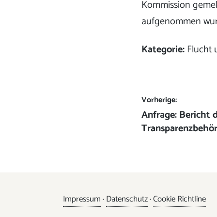
Kommission gemeld
aufgenommen wurd
Kategorie:
Flucht 
Beitrags-
Vorherige:
Vorheriger
Anfrage: Bericht 
Navigation
Beitrag:
Transparenzbehö
Impressum
·
Datenschutz
·
Cookie Richtline