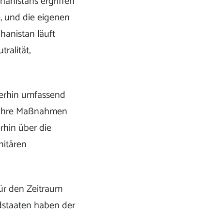
anistans ergriffen
e, und die eigenen
hanistan läuft
ralität,
terhin umfassend
uf ihre Maßnahmen
rhin über die
nitären
für den Zeitraum
edstaaten haben der