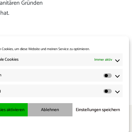
manitären Gründen
hat.
 Cookies, um diese Website und meinen Service zu optimieren.
le Cookies
Immer aktiv
Weiter:
off – Mehrwert für
n
che Partnerländer?
Statisti
g
Marketi
ies aktivieren
Ablehnen
Einstellungen speichern
X
bluesky
threads
Telegram
Cookie-Richtlinie
Datenschutzerklärung
Impressum