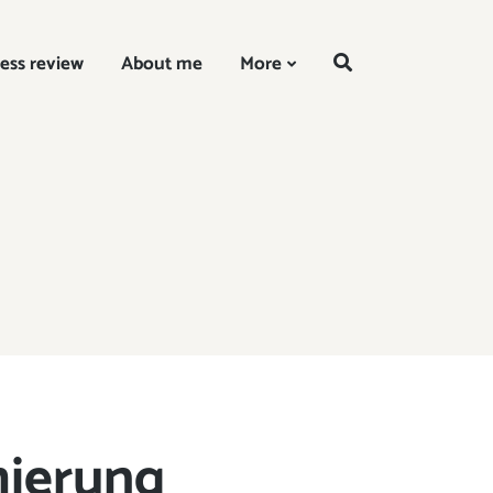
EN
ess review
About me
More
mierung