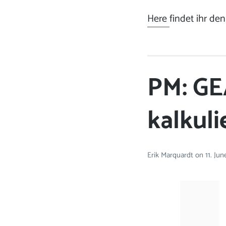
Here
findet ihr den
PM: GE
kalkul
Erik Marquardt
on
11. Ju