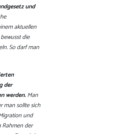
rundgesetz und
che
 einem aktuellen
r bewusst die
geln. So darf man
ierten
g der
en werden.
Man
r man sollte sich
Migration und
 im Rahmen der