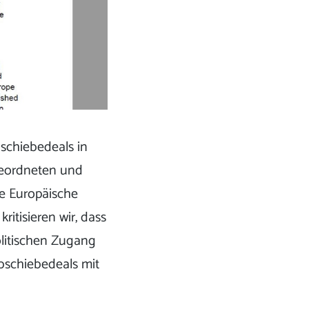
bschiebedeals in
geordneten und
ie Europäische
itisieren wir, dass
olitischen Zugang
Abschiebedeals mit