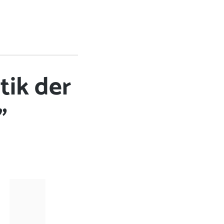
tik der
”