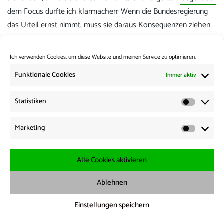
dem Focus
durfte ich klarmachen: Wenn die Bundesregierung
das Urteil ernst nimmt, muss sie daraus Konsequenzen ziehen
und darf Länder wie Algerien, Marokko und Tunesien nicht zu
sicheren Herkunftstaaten erklären.
Ich verwenden Cookies, um diese Website und meinen Service zu optimieren.
Kategorie:
Pressespiegel
Funktionale Cookies
Immer aktiv
Statistiken
Beitrags-
Vorherige:
Statisti
Vorheriger
PM: Europachef der Grünen fordert Bekenntnis zur
Navigation
Marketing
Beitrag:
Rechtsstaatlichkeit von Innenministern
Marketi
Weiter:
Nächster
Phoenix Unter den Linden: 10 Jahre “Wir schaffen das”
Alle Cookies aktivieren
Beitrag:
Ablehnen
Impressum
·
Datenschutz
·
Cookie Richtline
Einstellungen speichern
X
bluesky
threads
Telegram