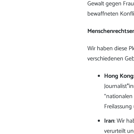
Gewalt gegen Fraue
bewaffneten Konfli
Menschenrechtsen
Wir haben diese P
verschiedenen Geb
Hong Kong
Journalist*
“nationalen 
Freilassung
Iran
: Wir ha
verurteilt 