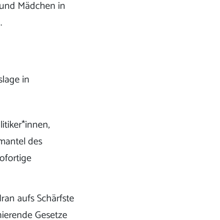
n und Mädchen in
.
lage in
itiker*innen,
mantel des
ofortige
Iran aufs Schärfste
inierende Gesetze