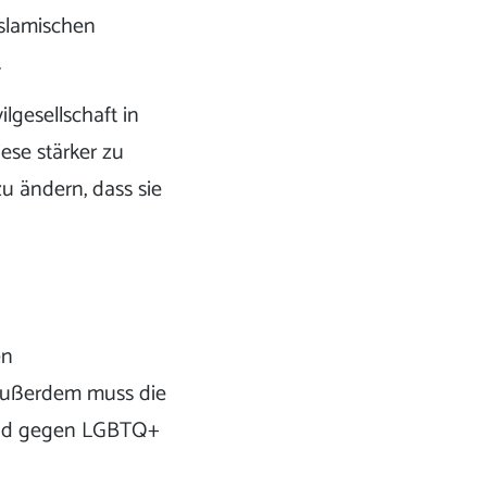
slamischen
.
lgesellschaft in
ese stärker zu
u ändern, dass sie
en
 Außerdem muss die
 und gegen LGBTQ+