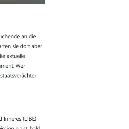
suchende an die
rten sie dort aber
ie aktuelle
ament. Wer
sstaatsverächter
d Inneres (LIBE)
ssion plant, bald