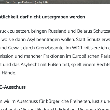
atlichkeit darf nicht untergraben werden
ruck zu setzen, bringen Russland und Belarus Schutz
o sie dann Asyl beantragen wollen. Statt Schutz erwa
und Gewalt durch Grenzbeamte.
Im WDR kritisiere ich
d
ission und mancher Fraktionen im Europäischen Parl
 und das Asylrecht mit Füßen tritt, spielt einem Recht
e Hände.
BE-Ausschuss
wir im Ausschuss für bürgerliche Freiheiten, Justiz un
 über die Visapolitik der EU diskutiert. Die neue Kommi