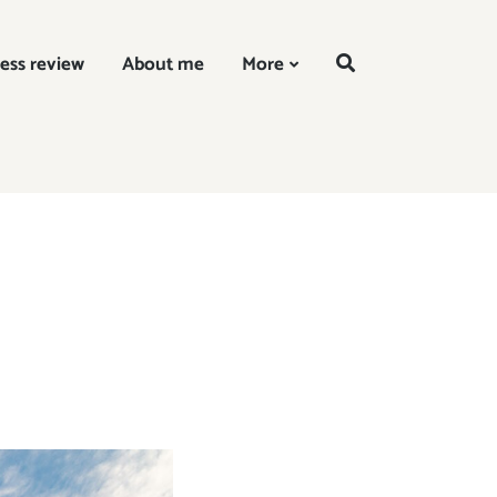
EN
ess review
About me
More