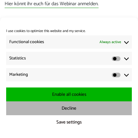
Hier könnt ihr euch für das Webinar anmelden.
Liebe Grüße
I use cookies to optimize this website and my service.
Erik
Functional cookies
Always active
Category:
Miscellaneous
Statistics
Statistic
Post
Previous:
Marketing
Previous
News from the Borders 09.06.2026
navigation
Marketi
post:
Next:
Next
News from the Borders 10.06.2026
Enable all cookies
post:
Decline
Imprint
-·
Data protection
-·
Cookie Policy
Save settings
X
bluesky
threads
Telegram
{title.}
{title.}
{title.}