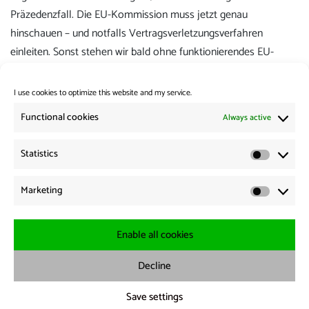
Präzedenzfall. Die EU-Kommission muss jetzt genau
hinschauen – und notfalls Vertragsverletzungsverfahren
einleiten. Sonst stehen wir bald ohne funktionierendes EU-
Recht da.
I use cookies to optimize this website and my service.
Category:
Press review
Functional cookies
Always active
Post
Previous:
Statistics
Previous
Neue Studie zu Binnengrenzkontrollen: Symbolpolitik statt
Statistic
navigation
post:
Lösungen
Marketing
Marketi
Next:
Next
Neue Studie zu Auswirkungen von Binnengrenzkontrollen:
post:
„Teuer, herzlos, nutzlos“
Enable all cookies
Decline
Imprint
-·
Data protection
-·
Cookie Policy
Save settings