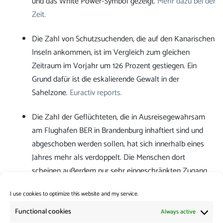
und das White Power-Symbol gezeigt.
Mehr dazu bei der
Zeit.
Die Zahl von Schutzsuchenden, die auf den Kanarischen
Inseln ankommen, ist im Vergleich zum gleichen
Zeitraum im Vorjahr um 126 Prozent gestiegen. Ein
Grund dafür ist die eskalierende Gewalt in der
Sahelzone.
Euractiv reports.
Die Zahl der Geflüchteten, die in Ausreisegewahrsam
am Flughafen BER in Brandenburg inhaftiert sind und
abgeschoben werden sollen, hat sich innerhalb eines
Jahres mehr als verdoppelt. Die Menschen dort
scheinen außerdem nur sehr eingeschränkten Zugang
zu Rechtsberatung und -vertretung zu haben.
Zum
I use cookies to optimize this website and my service.
Artikel in der taz.
Functional cookies
Always active
Category:
News from the Borders