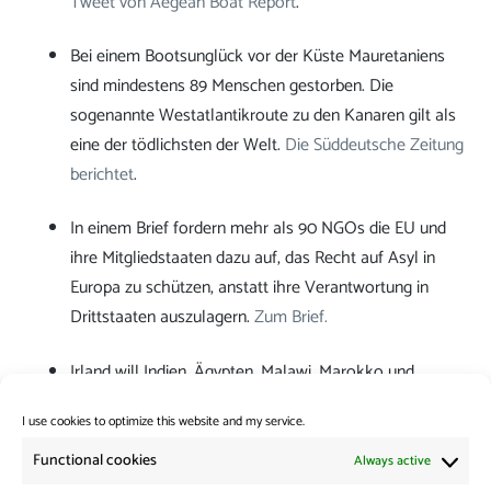
Tweet von Aegean Boat Report
.
Bei einem Bootsunglück vor der Küste Mauretaniens
sind mindestens 89 Menschen gestorben. Die
sogenannte Westatlantikroute zu den Kanaren gilt als
eine der tödlichsten der Welt.
Die Süddeutsche Zeitung
berichtet
.
In einem Brief fordern mehr als 90 NGOs die EU und
ihre Mitgliedstaaten dazu auf, das Recht auf Asyl in
Europa zu schützen, anstatt ihre Verantwortung in
Drittstaaten auszulagern.
Zum Brief.
Irland will Indien, Ägypten, Malawi, Marokko und
Brasilien als sichere Herkunftsländer für Asylsuchende
I use cookies to optimize this website and my service.
einstufen.
Die Irish Times berichtet (eng.).
Functional cookies
Always active
Category:
News from the Borders