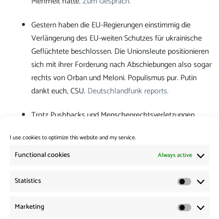
Mehrheit hätte.
Zum Gespräch.
Gestern haben die EU-Regierungen einstimmig die
Verlängerung des EU-weiten Schutzes für ukrainische
Geflüchtete beschlossen. Die Unionsleute positionieren
sich mit ihrer Forderung nach Abschiebungen also sogar
rechts von Orban und Meloni. Populismus pur. Putin
dankt euch, CSU.
Deutschlandfunk reports.
Trotz Pushbacks und Menschenrechtsverletzungen
unterzeichnete Frontex ein Abkommen mit Serbien.
The
I use cookies to optimize this website and my service.
Standard reports.
Functional cookies
Always active
Category:
News from the Borders
Statistics
Statistic
Post
Previous:
Marketing
Previous
News from the Borders 25.06.2024
navigation
Marketi