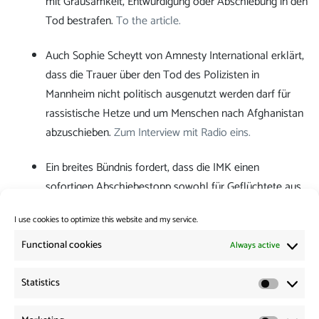
mit Grausamkeit, Entwürdigung oder Abschiebung in den
Tod bestrafen.
To the article.
Auch Sophie Scheytt von Amnesty International erklärt,
dass die Trauer über den Tod des Polizisten in
Mannheim nicht politisch ausgenutzt werden darf für
rassistische Hetze und um Menschen nach Afghanistan
abzuschieben.
Zum Interview mit Radio eins.
Ein breites Bündnis fordert, dass die IMK einen
sofortigen Abschiebestopp sowohl für Geflüchtete aus
dem Iran als auch für Jesid*innen aus dem Irak erlässt.
I use cookies to optimize this website and my service.
Hier findet ihr den Appell.
Functional cookies
Always active
Category:
News from the Borders
Statistics
Statistic
Post
Previous: