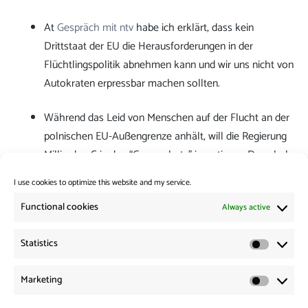
At
Gespräch mit ntv
habe ich erklärt, dass kein
Drittstaat der EU die Herausforderungen in der
Flüchtlingspolitik abnehmen kann und wir uns nicht von
Autokraten erpressbar machen sollten.
Während das Leid von Menschen auf der Flucht an der
polnischen EU-Außengrenze anhält, will die Regierung
Milliarden € in den “Grenzschutz” investieren. Dazu habe
ich eine kurze Übersicht
on my homepage
verfasst.
I use cookies to optimize this website and my service.
Category:
News from the Borders
Functional cookies
Always active
Statistics
Post
Previous:
Statistic
Previous
ZDF: Warum ein Migrationsabkommen mit Ruanda keine
navigation
Marketing
post:
Option ist
Marketi