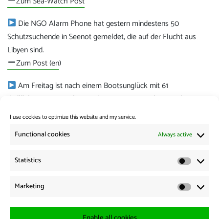
Zum Sea-Watch Post
Die NGO Alarm Phone hat gestern mindestens 50
Schutzsuchende in Seenot gemeldet, die auf der Flucht aus
Libyen sind.
Zum Post (en
)
Am Freitag ist nach einem Bootsunglück mit 61
Geflüchteten vor Malta mindestens ein Mensch gestorben.
Die Times of Malta berichtet (en
)
I use cookies to optimize this website and my service.
Category:
News from the Borders
Functional cookies
Always active
Statistics
Post
Previous:
Statistic
Previous
ZDF MoMa: Fairer Verteilungsschlüssel statt Freikaufen von
navigation
Marketing
post:
Solidarität
Marketi
Next:
Next
News from the Borders 16.12.2025
Enable all cookies