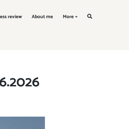
EN
ess review
About me
More
6.2026