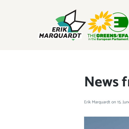
ERIK MARQUARDT
Member of the European Parliament
News f
Erik Marquardt
on
15. Ju