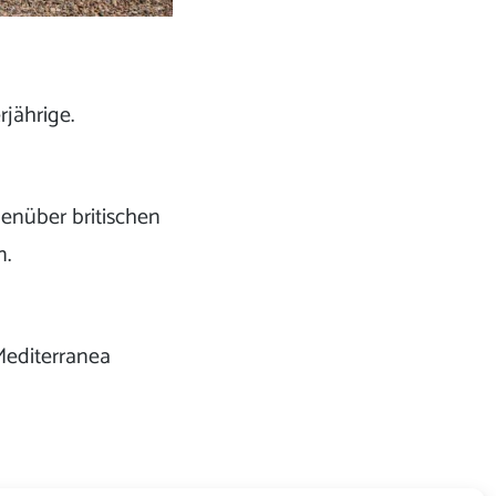
jährige.
enüber britischen
n.
Mediterranea