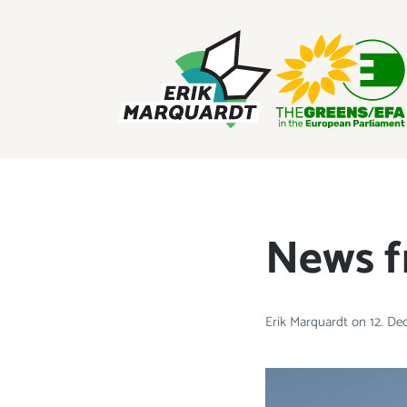
ERIK MARQUARDT
Member of the European Parliament
News f
Erik Marquardt
on
12. D