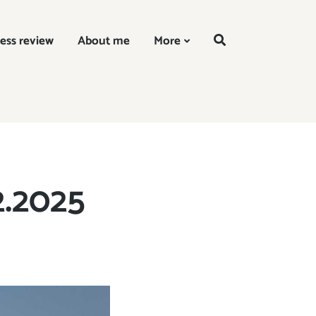
EN
ess review
About me
More
2.2025